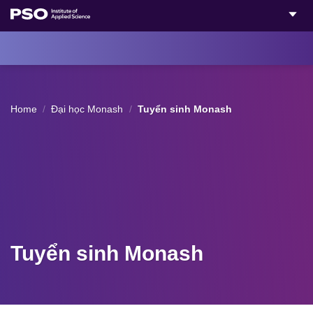
Bỏ
qua
nội
dung
Home
/
Đại học Monash
/
Tuyển sinh Monash
Tuyển sinh Monash