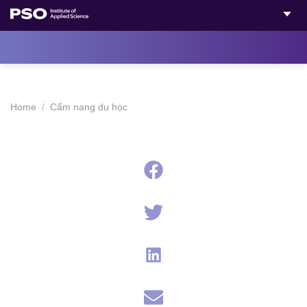
Bỏ
qua
nội
dung
Home
/
Cẩm nang du học