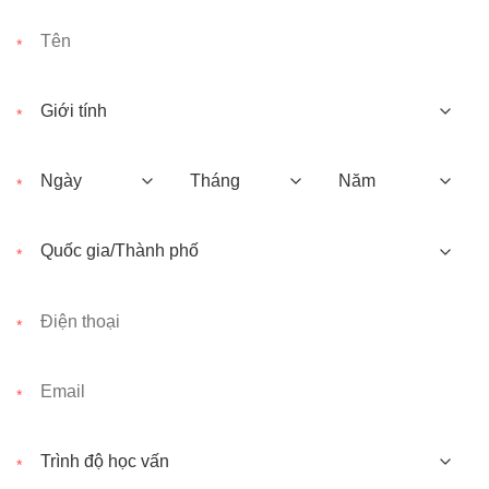
*
*
*
*
*
*
*